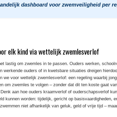
landelijk dashboard voor zwemveiligheid per re
or elk kind via wettelijk zwemlesverlof
het lastig om zwemles in te passen. Ouders werken, schoolro
an werkende ouders of in kwetsbare situaties dreigen hierdoor
en we voor wettelijk zwemlesverlof: een regeling waarbij jon
 om zwemles te volgen – zonder dat dit ten koste gaat van 
. Denk aan hoe ouders kraamverlof of ouderschapsverlof k
d kunnen worden: tijdelijk, gericht op basisvaardigheden, en
zwemmen niet afhankelijk van geluk, geld of vrije tijd – ma