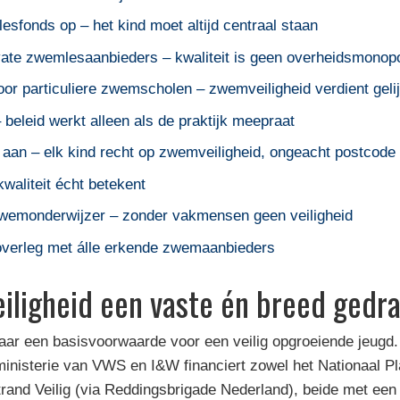
esfonds op – het kind moet altijd centraal staan
rivate zwemlesaanbieders – kwaliteit is geen overheidsmonopo
oor particuliere zwemscholen – zwemveiligheid verdient geli
 beleid werkt alleen als de praktijk meepraat
d aan – elk kind recht op zwemveiligheid, ongeacht postcode
waliteit écht betekent
 zwemonderwijzer – zonder vakmensen geen veiligheid
 overleg met álle erkende zwemaanbieders
iligheid een vaste én breed gedra
aar een basisvoorwaarde voor een veilig opgroeiende jeugd. 
 ministerie van VWS en I&W financiert zowel het Nationaal P
and Veilig (via Reddingsbrigade Nederland), beide met een l