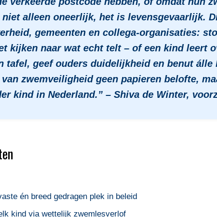
de verkeerde postcode hebben, of omdat hun 
s niet alleen oneerlijk, het is levensgevaarlijk. 
erheid, gemeenten en collega-organisaties: sto
t kijken naar wat echt telt – of een kind leert 
tafel, geef ouders duidelijkheid en benut álle 
van zwemveiligheid geen papieren belofte, maa
er kind in Nederland.” – Shiva de Winter, voor
ten
aste én breed gedragen plek in beleid
k kind via wettelijk zwemlesverlof