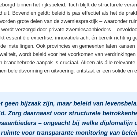
orgd binnen het rijksbeleid. Toch blijft de structurele veran
uit. Bovendien geldt: beleid is pas effectief als het de prakt
worden grote delen van de zwemlespraktijk – waaronder rui
 wordt verzorgd door private zwemlesaanbieders – onvoldoe
 essentiële expertise, innovatiekracht én bereik richting g
e instellingen. Ook provincies en gemeenten laten kansen li
waliteit, wordt beleid voor het voorkomen van verdrinkingen 
 branchebrede aanpak is cruciaal. Alleen als álle relevante p
nnen beleidsvorming en uitvoering, ontstaat er een solide en 
 geen bijzaak zijn, maar beleid van levensbel
veld. Zorg daarnaast voor structurele betrokkenh
aanbieders – ongeacht bij welke diplomalijn of 
ruimte voor transparante monitoring van belei