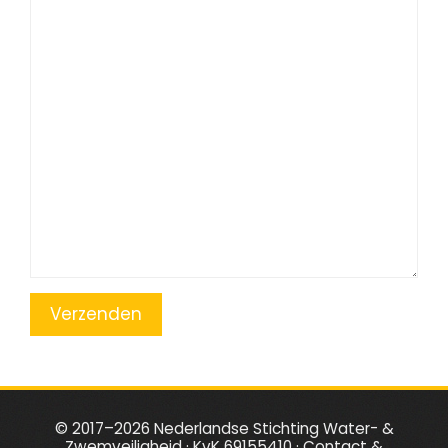
Verzenden
© 2017–2026 Nederlandse Stichting Water- &
Zwemveiligheid · KvK 69155410 ·
Contact &