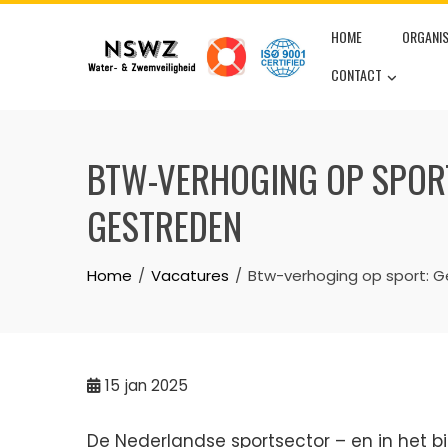
Skip
HOME
ORGANIS
to
content
CONTACT
BTW-VERHOGING OP SPORT:
GESTREDEN
Home
Vacatures
Btw-verhoging op sport: Ge
15
jan 2025
De Nederlandse sportsector – en in het b