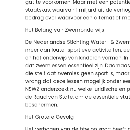
gat te voorkomen. Maar met een potentiël
staatskas, waarvan 1 miljard uit de verhogi
bedrag over waarvoor een alternatief m
Het Belang van Zwemonderwijs
De Nederlandse Stichting Water- & Zwem
meer dan louter sportieve activiteiten, e
en het onderwijs van kinderen vormen. In 
dat zwemlessen essentieel zijn. Daarnaast 
die stelt dat zwemles geen sport is, maar 
wrang dat deze lessen mogelijk onder ee
NSWZ onderzoekt nu welke juridische en po
de Raad van State, om de essentiële sta
beschermen.
Het Grotere Gevolg
Het verhogen van de btw op sport heeft c