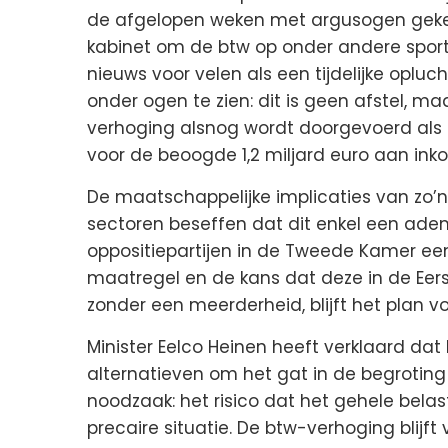
de afgelopen weken met argusogen gekek
kabinet om de btw op onder andere sport 
nieuws voor velen als een tijdelijke oplucht
onder ogen te zien: dit is geen afstel, maar
verhoging alsnog wordt doorgevoerd als
voor de beoogde 1,2 miljard euro aan ink
De maatschappelijke implicaties van zo’n
sectoren beseffen dat dit enkel een adem
oppositiepartijen in de Tweede Kamer e
maatregel en de kans dat deze in de Eers
zonder een meerderheid, blijft het plan vo
Minister Eelco Heinen heeft verklaard da
alternatieven om het gat in de begroting t
noodzaak: het risico dat het gehele bel
precaire situatie. De btw-verhoging blijf